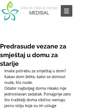
DOM
ZA STARIJE OSOBE
MEDISAL
Nazovite nas: 01/5811-880
Predrasude vezane za
smještaj u domu za
starije
Imate potrebu za smještaj u dom? 
Kakav dom želite, kakvi se domovi 
nude, što nude.
Odabir najboljeg doma nikako nije 
jednostavan zadatak. Ponajprije zato 
što tražitelji doma obično nemaju 
jasnu viziju koje su im usluge 