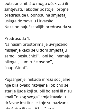
potrebne niti što mogu očekivati ili 
zahtjevati. Također postoje i brojne 
predrasude u odnosu na smještaj i 
usluge domova u Hrvatskoj.
Neke od najučestalijih predrasuda su:
Predrasuda 1.
Na našim prostorima je uvriježeno 
mišljenje kako se u dom smještaju 
samo ''beskućnici'', ''oni koji nemaju 
nikoga'', ''umiruće osobe'', 
''napušteni''.
Pojašnjenje: nekada mreža socijalne 
nije bila ovako razvijena i obično se 
starije ljude koji su bili bolesni ili nisu 
imali ''nikog svoga'' smještavalo u 
državne institucije koje su nazivane 
ubožnice ili svratišta. Danas 