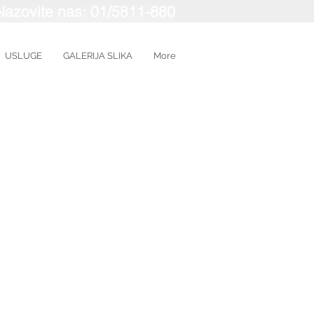
Nazovite nas: 01/5811-880
USLUGE
GALERIJA SLIKA
More
o
ri