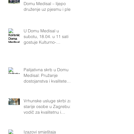
Domu Medisal – lijepo
druženje uz pjesmu i ples
U Domu Medisal u
subotu, 18.04. u 11 sati
gostuje Kulturno-
umjetničko društvo „Klas“
iz Podsuseda.Naši
korisnici uživat će u
pjesmi, plesu i bogatoj
Palijativna skrb u Domu
tradiciji koju KUD „Klas“
Medisal: Pružanje
njeguje već više od 40
dostojanstva i kvalitete
života
Vrhunske usluge skrbi za
starije osobe u Zagrebu:
vodič za kvalitetnu i
pouzdanu podršku.
Izazovi smještaja