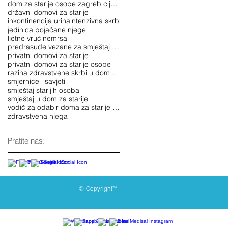
dom za starije osobe zagreb cijene
državni domovi za starije
inkontinencija urina
intenzivna skrb
jedinica pojačane njege
ljetne vrućine
mrsa
predrasude vezane za smještaj u domu za starije
privatni domovi za starije
privatni domovi za starije osobe
razina zdravstvene skrbi u domovima za starije oso
smjernice i savjeti
smještaj starijih osoba
smještaj u dom za starije
vodič za odabir doma za starije osobe
zdravstvena njega
Pratite nas:
© Copyright™