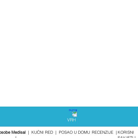
VRH
 osobe Medisal
|
KUĆNI RED
|
POSAO U DOMU
RECENZIJE
|
KORISNI
|
SAVJETI
|