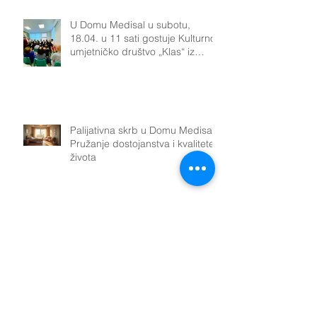
U Domu Medisal u subotu,
18.04. u 11 sati gostuje Kulturno-
umjetničko društvo „Klas“ iz
Podsuseda.Naši korisnici uživat
će u pjesmi, plesu i bogatoj
tradiciji koju KUD „Klas“ njeguje
već više od 40
Palijativna skrb u Domu Medisal:
Pružanje dostojanstva i kvalitete
života
Vrhunske usluge skrbi za starije
osobe u Zagrebu: vodič za
kvalitetnu i pouzdanu podršku.
Izazovi smještaja dementnih
osoba u domove za starije osobe