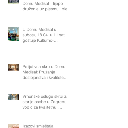
Domu Medisal – lijepo
druženje uz pjesmu i ples
U Domu Medisal u
subotu, 18.04. u 11 sati
gostuje Kulturno-
umjetničko društvo „Klas“
iz Podsuseda.Naši
korisnici uživat će u
pjesmi, plesu i bogatoj
Palijativna skrb u Domu
tradiciji koju KUD „Klas“
Medisal: Pružanje
njeguje već više od 40
dostojanstva i kvalitete
života
Vrhunske usluge skrbi za
starije osobe u Zagrebu:
vodič za kvalitetnu i
pouzdanu podršku.
Izazovi smještaja