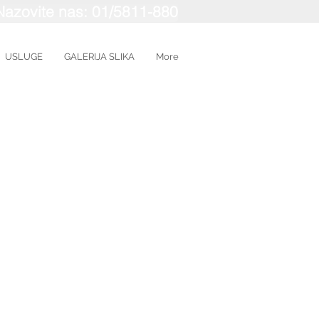
Nazovite nas: 01/5811-880
USLUGE
GALERIJA SLIKA
More