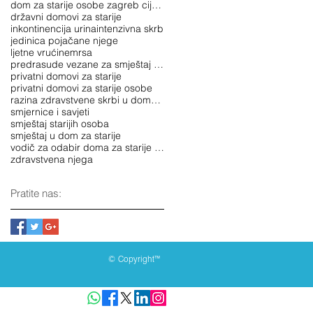
dom za starije osobe zagreb cijene
državni domovi za starije
inkontinencija urina
intenzivna skrb
jedinica pojačane njege
ljetne vrućine
mrsa
predrasude vezane za smještaj u domu za starije
privatni domovi za starije
privatni domovi za starije osobe
razina zdravstvene skrbi u domovima za starije oso
smjernice i savjeti
smještaj starijih osoba
smještaj u dom za starije
vodič za odabir doma za starije osobe
zdravstvena njega
Pratite nas:
© Copyright™