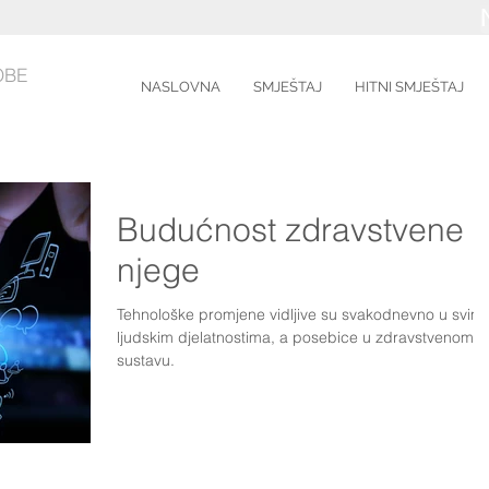
OBE
NASLOVNA
SMJEŠTAJ
HITNI SMJEŠTAJ
Budućnost zdravstvene
njege
Tehnološke promjene vidljive su svakodnevno u svim
ljudskim djelatnostima, a posebice u zdravstvenom
sustavu.