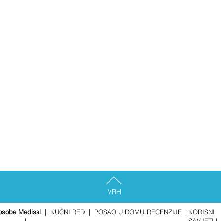
VRH
 osobe Medisal
|
KUĆNI RED
|
POSAO U DOMU
RECENZIJE
|
KORISNI
|
SAVJETI
|