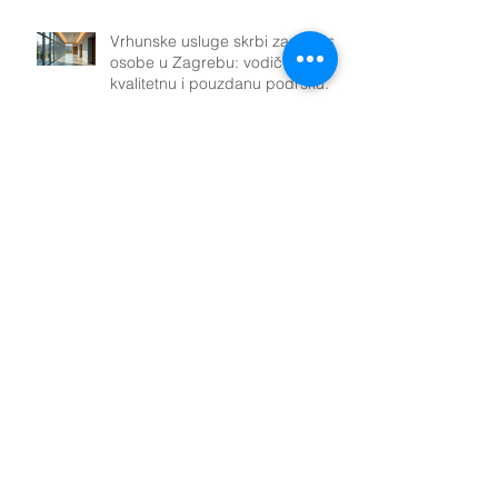
Vrhunske usluge skrbi za starije
osobe u Zagrebu: vodič za
kvalitetnu i pouzdanu podršku.
Izazovi smještaja dementnih
osoba u domove za starije osobe
Digitalna pismenost za starije
osobe: Ključ za povezanost i
aktivnost u modernom društvu
Prevencija ozljeda usred pada