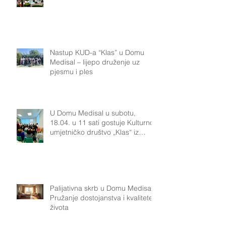
Nastup KUD-a “Klas” u Domu
Medisal – lijepo druženje uz
pjesmu i ples
U Domu Medisal u subotu,
18.04. u 11 sati gostuje Kulturno-
umjetničko društvo „Klas“ iz
Podsuseda.Naši korisnici uživat
će u pjesmi, plesu i bogatoj
tradiciji koju KUD „Klas“ njeguje
već više od 40
Palijativna skrb u Domu Medisal:
Pružanje dostojanstva i kvalitete
života