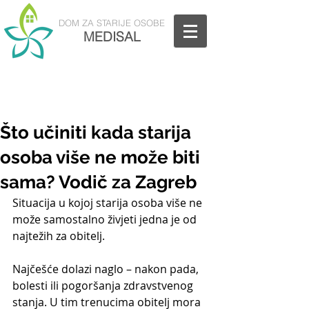
DOM
ZA STARIJE OSOBE
MEDISAL
Nazovite nas: 01/5811-880
Što učiniti kada starija
osoba više ne može biti
sama? Vodič za Zagreb
Situacija u kojoj starija osoba više ne 
može samostalno živjeti jedna je od 
najtežih za obitelj.
Najčešće dolazi naglo – nakon pada, 
bolesti ili pogoršanja zdravstvenog 
stanja. U tim trenucima obitelj mora 