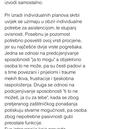
izvodi samostalno.
Pri izradi individualnih planova skrbi
uvijek se uzimaju u obzir individualne
potrebe za asistencijom, te stupanj
ovisnosti. Posebnu je pozornost
potrebno posvetiti ovoj vrsti procjene,
jer su najčešće dvije vrste pogrešaka.
Jedna se odnosi na predcjenjivanje
sposobnosti "ja to mogu" a objektivno
osoba to ne može, pa su česti padovi a
s time povezani i prijelomi i traume
mekih tkiva, frustracije i tjeskobna
raspoloženja. Druga se odnosi na
podcjenjivanje sposobnosti "ti to ne
možeš, ja ću za tebe", kada se zbog
pretjeranog zaštitničkog ponašanja
potiskuju stvarne mogućnosti, pa osoba
zbog nepotrebne pasivnosti gubi
preostale funkcije.