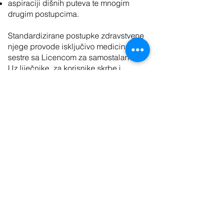
aspiraciji dišnih puteva te mnogim
drugim postupcima.
Standardizirane postupke zdravstvene
njege provode isključivo medicinske
sestre sa Licencom za samostalan rad.
Uz liječnike, za korisnike skrbe i
fizioterapeuti, te ostalo zdravstveno i
pomoćno osoblje.
Pročitajte još i naše
korisne savjete
ili
često postavljana pitanja
.
Zašto odabrati nas?
INDIVIDUALNI PRISTUP
prema željama
i potrebama naših korisnika. Svaki naš
korisnik je u centru pažnje gdje se
potrebe zadovoljavaju prema
holističkom načelu.
PROFESIONALNOST.
Standardizirani