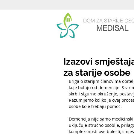
DOM
ZA STARIJE OS
MEDISAL
Izazovi smješta
za starije osobe
Briga o starijim članovima obitel
koje boluju od demencije. S vre
skrb i sigurno okruženje, postavl
Razumijemo koliko je ovaj proces 
osobe koje trebaju pomoć.
Demencija nije samo medicinski ve
uključuje stručno osoblje, pril
kompleksnosti ove bolesti, smje