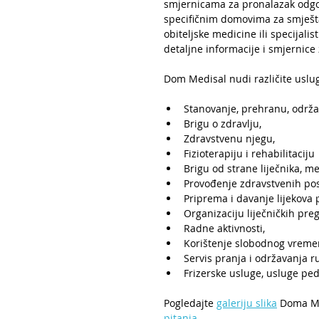
smjernicama za pronalazak odgo
specifičnim domovima za smješta
obiteljske medicine ili specijalis
detaljne informacije i smjernice
Dom Medisal nudi različite uslu
Stanovanje, prehranu, održa
Brigu o zdravlju,
Zdravstvenu njegu,
Fizioterapiju i rehabilitaciju
Brigu od strane liječnika, me
Provođenje zdravstvenih pos
Priprema i davanje lijekova 
Organizaciju liječničkih pre
Radne aktivnosti,
Korištenje slobodnog vreme
Servis pranja i održavanja ru
Frizerske usluge, usluge pe
Pogledajte 
galeriju slika
 Doma Me
pitanja
.