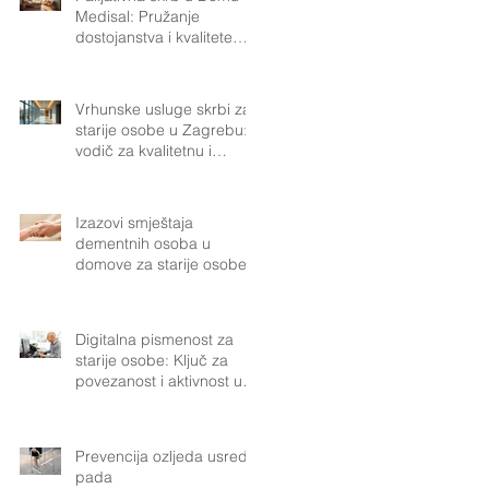
Medisal: Pružanje
njeguje već više od 40
dostojanstva i kvalitete
života
Vrhunske usluge skrbi za
starije osobe u Zagrebu:
vodič za kvalitetnu i
pouzdanu podršku.
Izazovi smještaja
dementnih osoba u
domove za starije osobe
Digitalna pismenost za
starije osobe: Ključ za
povezanost i aktivnost u
modernom društvu
Prevencija ozljeda usred
pada