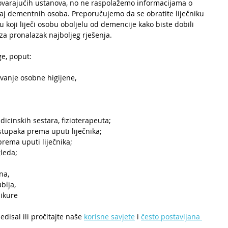
varajućih ustanova, no ne raspolažemo informacijama o 
j dementnih osoba. Preporučujemo da se obratite liječniku 
tu koji liječi osobu oboljelu od demencije kako biste dobili 
 za pronalazak najboljeg rješenja.
ge, poput:
vanje osobne higijene,
dicinskih sestara, fizioterapeuta; 
tupaka prema uputi liječnika; 
prema uputi liječnika;
gleda;
na,
blja,
dikure
disal ili pročitajte naše 
korisne savjete
 i 
često postavljana 