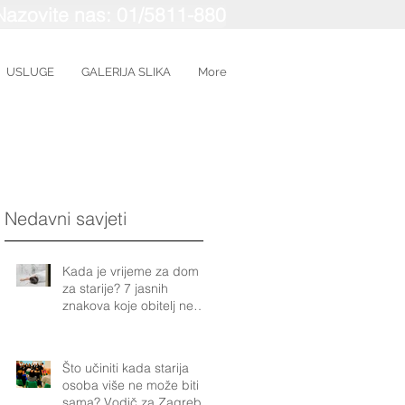
Nazovite nas: 01/5811-880
USLUGE
GALERIJA SLIKA
More
Nedavni savjeti
Kada je vrijeme za dom
za starije? 7 jasnih
znakova koje obitelj ne
smije ignorirati
Što učiniti kada starija
osoba više ne može biti
sama? Vodič za Zagreb