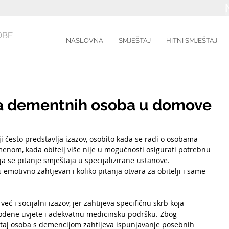
OBE
NASLOVNA
SMJEŠTAJ
HITNI SMJEŠTAJ
ja dementnih osoba u domove
ji često predstavlja izazov, osobito kada se radi o osobama 
menom, kada obitelj više nije u mogućnosti osigurati potrebnu 
ja se pitanje smještaja u specijalizirane ustanove. 
emotivno zahtjevan i koliko pitanja otvara za obitelji i same 
ć i socijalni izazov, jer zahtijeva specifičnu skrb koja 
agođene uvjete i adekvatnu medicinsku podršku. Zbog 
štaj osoba s demencijom zahtijeva ispunjavanje posebnih 