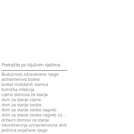
Pretražite po ključnim riječima
Budućnost zdravstvene njege
alzheimerova bolest
bolest moždanih stanica
bolnička infekcija
cijene domova za starije
dom za starije cijene
dom za starije osobe
dom za starije osobe zagreb
dom za starije osobe zagreb cijene
državni domovi za starije
inkontinencija urina
intenzivna skrb
jedinica pojačane njege