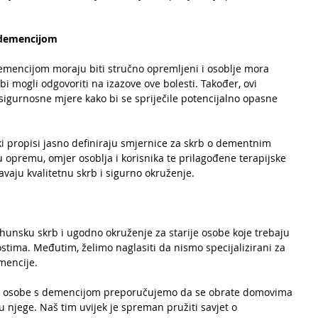
s demencijom
emencijom moraju biti stručno opremljeni i osoblje mora 
bi mogli odgovoriti na izazove ove bolesti. Također, ovi 
igurnosne mjere kako bi se spriječile potencijalno opasne 
 propisi jasno definiraju smjernice za skrb o dementnim 
opremu, omjer osoblja i korisnika te prilagođene terapijske 
vaju kvalitetnu skrb i sigurno okruženje.
nsku skrb i ugodno okruženje za starije osobe koje trebaju 
tima. Međutim, želimo naglasiti da nismo specijalizirani za 
mencije. 
 za osobe s demencijom preporučujemo da se obrate domovima 
tu njege. Naš tim uvijek je spreman pružiti savjet o 