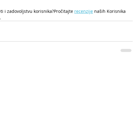
eti i zadovoljstvu korisnika?Pročitajte 
recenzije
naših Korisnika 
.