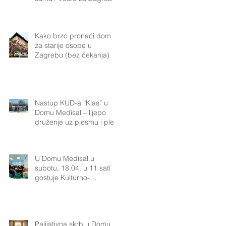
Kako brzo pronaći dom
za starije osobe u
Zagrebu (bez čekanja)
Nastup KUD-a “Klas” u
Domu Medisal – lijepo
druženje uz pjesmu i ples
U Domu Medisal u
subotu, 18.04. u 11 sati
gostuje Kulturno-
umjetničko društvo „Klas“
iz Podsuseda.Naši
korisnici uživat će u
pjesmi, plesu i bogatoj
Palijativna skrb u Domu
tradiciji koju KUD „Klas“